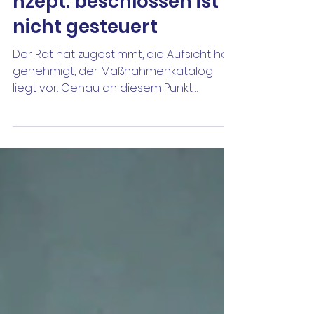
Haushaltssicherungsko
nzept: beschlossen ist
nicht gesteuert
Der Rat hat zugestimmt, die Aufsicht hat
genehmigt, der Maßnahmenkatalog
liegt vor. Genau an diesem Punkt
beginnt für die meisten Kommunen der
schwierigere Teil: das
Haushaltssicherungskonzept
umzusetzen, über Jahre nachzuhalten
und jährlich fortzuschreiben. Drei Fragen
kehren dabei zuverlässig wieder. Wo
stehen wir, was trägt tatsächlich zum
Ausgleich bei, und wie belegen wir das
gegenüber Politik und
Kommunalaufsicht? Warum die